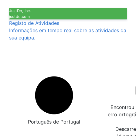
JustDo, Inc.
justdo.com
Registo de Atividades
Informações em tempo real sobre as atividades da
sua equipa.
Encontrou 
erro ortogr
Português de Portugal
Descarre