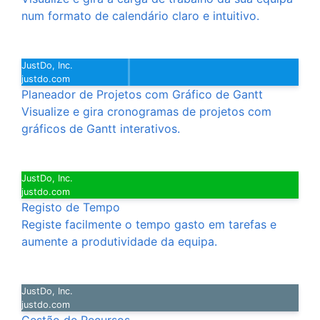
num formato de calendário claro e intuitivo.
JustDo, Inc.
justdo.com
Planeador de Projetos com Gráfico de Gantt
Visualize e gira cronogramas de projetos com
gráficos de Gantt interativos.
JustDo, Inc.
justdo.com
Registo de Tempo
Registe facilmente o tempo gasto em tarefas e
aumente a produtividade da equipa.
JustDo, Inc.
justdo.com