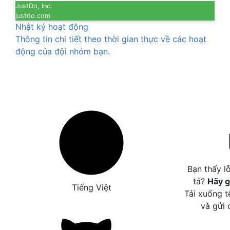
JustDo, Inc.
justdo.com
Nhật ký hoạt động
Thông tin chi tiết theo thời gian thực về các hoạt
động của đội nhóm bạn.
Bạn thấy l
tả?
Hãy g
Tiếng Việt
Tải xuống t
và gửi 