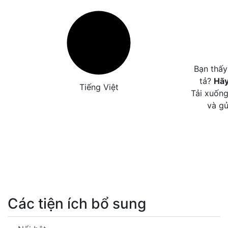
Bạn thấy
tả?
Hãy
Tiếng Việt
Tải xuống
và gử
Các tiện ích bổ sung