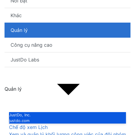
Nổi bật
Khác
Quản lý
Công cụ nâng cao
JustDo Labs
Quản lý
JustDo, Inc.
justdo.com
Chế độ xem Lịch
Xem và quản lý khối lượng công việc của đội nhóm