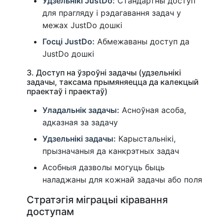
Удзельнікі JustDo:
Стандартны доступ
для прагляду і рэдагавання задач у
межах JustDo дошкі
Госці JustDo:
Абмежаваны доступ да
JustDo дошкі
3. Доступ на ўзроўні задачы (удзельнікі
задачы, таксама прымяняецца да калекцый
праектаў і праектаў)
Уладальнік задачы:
Асноўная асоба,
адказная за задачу
Удзельнікі задачы:
Карыстальнікі,
прызначаныя да канкрэтных задач
Асобныя дазволы могуць быць
наладжаны для кожнай задачы або поля
Стратэгія міграцыі кіравання
доступам