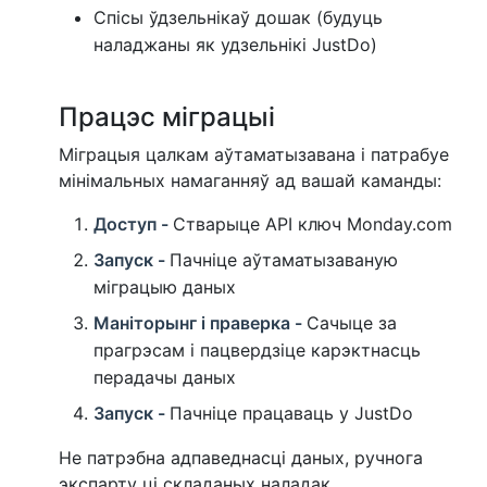
Спісы ўдзельнікаў дошак (будуць
наладжаны як удзельнікі JustDo)
Працэс міграцыі
Міграцыя цалкам аўтаматызавана і патрабуе
мінімальных намаганняў ад вашай каманды:
Доступ -
Стварыце API ключ Monday.com
Запуск -
Пачніце аўтаматызаваную
міграцыю даных
Маніторынг і праверка -
Сачыце за
прагрэсам і пацвердзіце карэктнасць
перадачы даных
Запуск -
Пачніце працаваць у JustDo
Не патрэбна адпаведнасці даных, ручнога
экспарту ці складаных наладак.