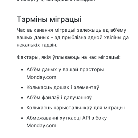
Тэрміны міграцыі
Час выканання міграцыі залежыць ад аб'ёму
вашых даных - ад прыблізна адной хвіліны да
некалькіх гадзін.
Фактары, якія ўплываюць на час міграцыі:
Аб'ём даных у вашай прасторы
Monday.com
Колькасць дошак і элементаў
Аб'ём файлаў і далучэнняў
Колькасць карыстальнікаў для міграцыі
Абмежаванні хуткасці API з боку
Monday.com