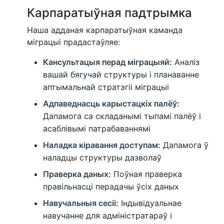
Карпаратыўная падтрымка
Наша адданая карпаратыўная каманда
міграцыі прадастаўляе:
Кансультацыя перад міграцыяй:
Аналіз
вашай бягучай структуры і планаванне
аптымальнай стратэгіі міграцыі
Адпаведнасць карыстацкіх палёў:
Дапамога са складанымі тыпамі палёў і
асаблівымі патрабаваннямі
Наладка кіравання доступам:
Дапамога ў
наладцы структуры дазволаў
Праверка даных:
Поўная праверка
правільнасці перадачы ўсіх даных
Навучальныя сесіі:
Індывідуальнае
навучанне для адміністратараў і