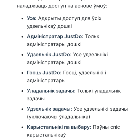
наладжваць доступ на аснове ўмоў:
Усе:
Адкрыты доступ для ўсіх
удзельнікаў дошкі
Адміністратар JustDo:
Толькі
адміністратары дошкі
Удзельнік JustDo:
Усе удзельнікі і
адміністратары дошкі
Госць JustDo:
Госці, удзельнікі і
адміністратары
Уладальнік задачы:
Толькі уладальнік
задачы
Удзельнік задачы:
Усе удзельнікі задачы
(уключаючы ўладальніка)
Карыстальнікі па выбару:
Пэўны спіс
карыстальнікаў