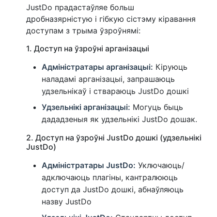
JustDo прадастаўляе больш
дробназярністую і гібкую сістэму кіравання
доступам з трыма ўзроўнямі:
1. Доступ на ўзроўні арганізацыі
Адміністратары арганізацыі:
Кіруюць
наладамі арганізацыі, запрашаюць
удзельнікаў і ствараюць JustDo дошкі
Удзельнікі арганізацыі:
Могуць быць
дададзеныя як удзельнікі JustDo дошак.
2. Доступ на ўзроўні JustDo дошкі (удзельнікі
JustDo)
Адміністратары JustDo:
Уключаюць/
адключаюць плагіны, кантралююць
доступ да JustDo дошкі, абнаўляюць
назву JustDo