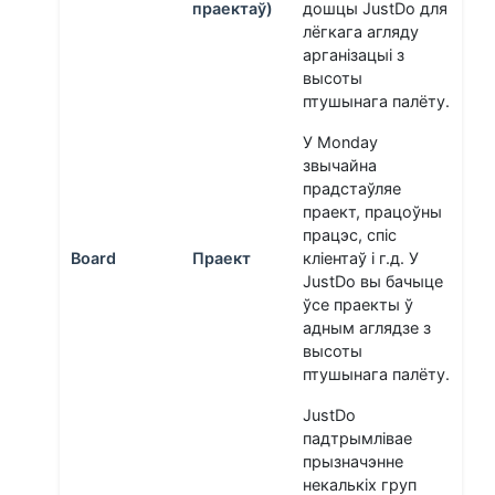
праектаў)
дошцы JustDo для
лёгкага агляду
арганізацыі з
высоты
птушынага палёту.
У Monday
звычайна
прадстаўляе
праект, працоўны
працэс, спіс
Board
Праект
кліентаў і г.д. У
JustDo вы бачыце
ўсе праекты ў
адным аглядзе з
высоты
птушынага палёту.
JustDo
падтрымлівае
прызначэнне
некалькіх груп