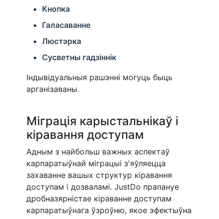
Кнопка
Галасаванне
Люстэрка
Сусветны гадзіннік
Індывідуальныя рашэнні могуць быць
арганізаваны.
Міграція карыстальнікаў і
кіравання доступам
Адным з найбольш важных аспектаў
карпаратыўнай міграцыі з'яўляецца
захаванне вашых структур кіравання
доступам і дозваламі. JustDo прапануе
дробназярністае кіраванне доступам
карпаратыўнага ўзроўню, якое эфектыўна