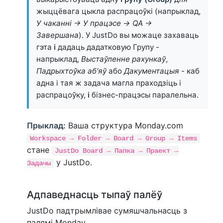
жыццёвага цыкла распрацоўкі (напрыклад,
У чаканні → У працэсе → QA →
Завершана
). У JustDo вы можаце захаваць
гэта
і
дадаць дадатковую Групу -
напрыклад,
Выстаўленне рахункаў
,
Падрыхтоўка аб'яў
або
Дакументацыя
- каб
адна і тая ж задача магла праходзіць і
распрацоўку,
і
бізнес-працэсы паралельна.
Прыклад:
Ваша структура Monday.com
Workspace → Folder → Board → Group → Items
стане
JustDo Board → Папка → Праект →
у JustDo.
Задачы
Адпаведнасць тыпаў палёў
JustDo падтрымлівае сумяшчальнасць з
палямі Monday.