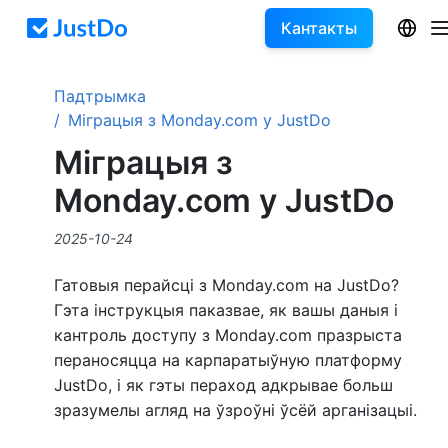
Кантакты
Падтрымка
Міграцыя з Monday.com у JustDo
Міграцыя з
Monday.com у JustDo
2025-10-24
Гатовыя перайсці з Monday.com на JustDo?
Гэта інструкцыя паказвае, як вашы даныя і
кантроль доступу з Monday.com празрыста
пераносяцца на карпаратыўную платформу
JustDo, і як гэты пераход адкрывае больш
зразумелы агляд на ўзроўні ўсёй арганізацыі.