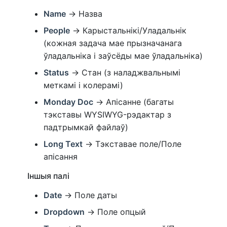
Name
→ Назва
People
→ Карыстальнікі/Уладальнік
(кожная задача мае прызначанага
ўладальніка і заўсёды мае ўладальніка)
Status
→ Стан (з наладжвальнымі
меткамі і колерамі)
Monday Doc
→ Апісанне (багаты
тэкставы WYSIWYG-рэдактар з
падтрымкай файлаў)
Long Text
→ Тэкставае поле/Поле
апісання
Іншыя палі
Date
→ Поле даты
Dropdown
→ Поле опцый