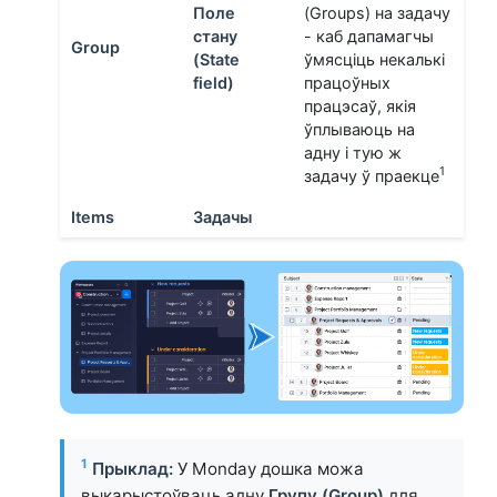
Поле
(Groups) на задачу
стану
- каб дапамагчы
Group
(State
ўмясціць некалькі
field)
працоўных
працэсаў, якія
ўплываюць на
адну і тую ж
1
задачу ў праекце
Items
Задачы
1
Прыклад:
У Monday дошка можа
выкарыстоўваць адну
Групу (Group)
для