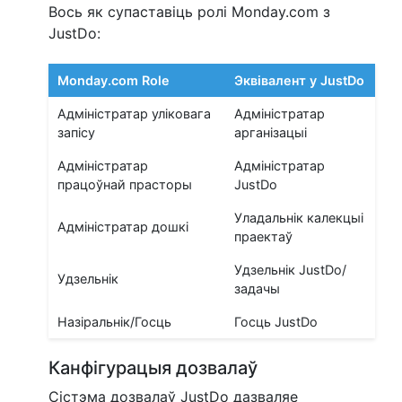
Вось як супаставіць ролі Monday.com з
JustDo:
Monday.com Role
Эквівалент у JustDo
Адміністратар уліковага
Адміністратар
запісу
арганізацыі
Адміністратар
Адміністратар
працоўнай прасторы
JustDo
Уладальнік калекцыі
Адміністратар дошкі
праектаў
Удзельнік JustDo/
Удзельнік
задачы
Назіральнік/Госць
Госць JustDo
Канфігурацыя дозвалаў
Сістэма дозвалаў JustDo дазваляе