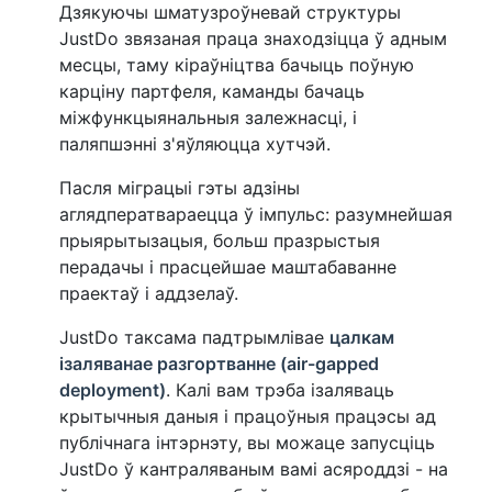
Дзякуючы шматузроўневай структуры
JustDo звязаная праца знаходзіцца ў адным
месцы, таму кіраўніцтва бачыць поўную
карціну партфеля, каманды бачаць
міжфункцыянальныя залежнасці, і
паляпшэнні з'яўляюцца хутчэй.
Пасля міграцыі гэты адзіны
аглядператвараецца ў імпульс: разумнейшая
прыярытызацыя, больш празрыстыя
перадачы і прасцейшае маштабаванне
праектаў і аддзелаў.
JustDo таксама падтрымлівае
цалкам
ізаляванае разгортванне (air-gapped
deployment)
. Калі вам трэба ізаляваць
крытычныя даныя і працоўныя працэсы ад
публічнага інтэрнэту, вы можаце запусціць
JustDo ў кантраляваным вамі асяроддзі - на