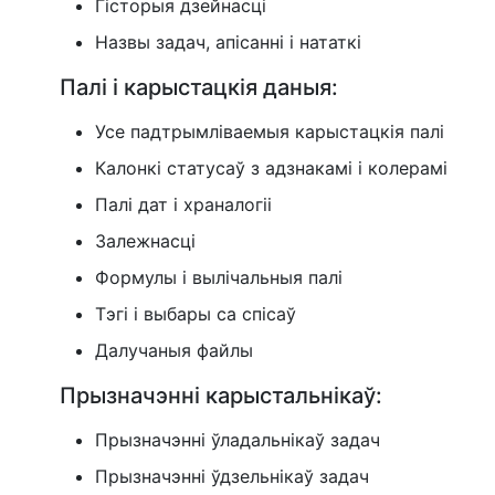
Гісторыя дзейнасці
Назвы задач, апісанні і нататкі
Палі і карыстацкія даныя:
Усе падтрымліваемыя карыстацкія палі
Калонкі статусаў з адзнакамі і колерамі
Палі дат і храналогіі
Залежнасці
Формулы і вылічальныя палі
Тэгі і выбары са спісаў
Далучаныя файлы
Прызначэнні карыстальнікаў:
Прызначэнні ўладальнікаў задач
Прызначэнні ўдзельнікаў задач