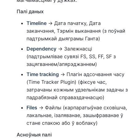
Палі даных
Timeline
→ Дата пачатку, Дата
заканчэння, Тэрмін выканання (з поўнай
падтрымкай дыяграмы Ганта)
Dependency
→ Залежнасці
(падтрымлівае сувязі FS, SS, FF, SF з
зацягваннем/апярэджаннем)
Time tracking
→ Плагін адсочвання часу
(Time Tracker Plugin) (фіксуе час,
затрачаны кожным удзельнікам задачы з
падрабязнай справаздачнасцю)
Files
→ Файлы (карпаратыўнае сховішча,
лакальнае, ізаляванае, зашыфраванае ў
стане спакою або ў воблаку)
Асноўныя палі