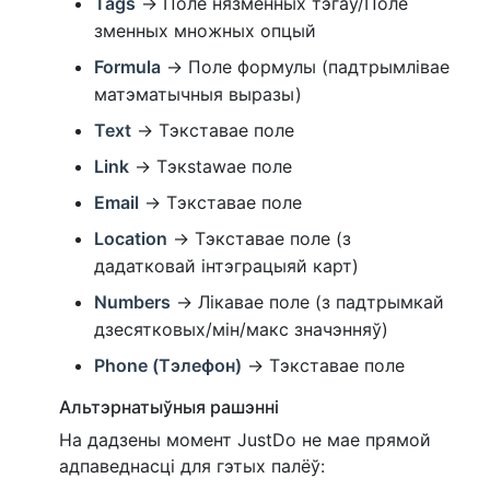
Tags
→ Поле нязменных тэгаў/Поле
зменных множных опцый
Formula
→ Поле формулы (падтрымлівае
матэматычныя выразы)
Text
→ Тэкставае поле
Link
→ Тэкstawае поле
Email
→ Тэкставае поле
Location
→ Тэкставае поле (з
дадатковай інтэграцыяй карт)
Numbers
→ Лікавае поле (з падтрымкай
дзесятковых/мін/макс значэнняў)
Phone (Тэлефон)
→ Тэкставае поле
Альтэрнатыўныя рашэнні
На дадзены момент JustDo не мае прямой
адпаведнасці для гэтых палёў: