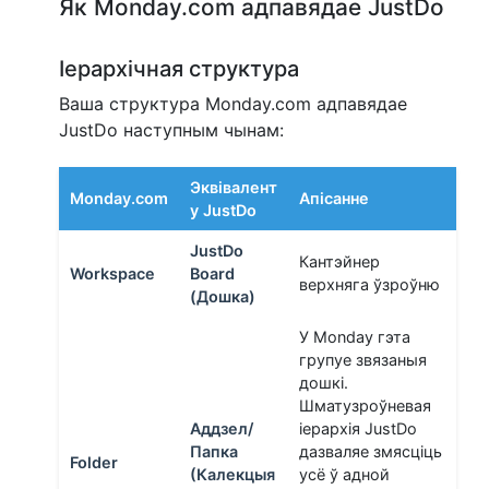
Як Monday.com адпавядае JustDo
Іерархічная структура
Ваша структура Monday.com адпавядае
JustDo наступным чынам:
Эквівалент
Monday.com
Апісанне
у JustDo
JustDo
Кантэйнер
Workspace
Board
верхняга ўзроўню
(Дошка)
У Monday гэта
групуе звязаныя
дошкі.
Шматузроўневая
Аддзел/
іерархія JustDo
Папка
дазваляе змясціць
Folder
(Калекцыя
усё ў адной