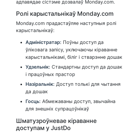
адпавядае сістэме дозвалаў Monday.com.
Ролі карыстальнікаў Monday.com
Monday.com прадастаўляе наступныя ролі
карыстальнікаў:
Адміністратар:
Поўны доступ да
ўліковага запісу, уключаючы кіраванне
карыстальнікамі, біліг і стварэнне дошак
Удзельнік:
Стандартны доступ да дошак
і працоўных прастор
Назіральнік:
Доступ толькі для чытання
да дошак
Госць:
Абмежаваны доступ, звычайна
для знешніх супрацоўнікаў
Шматузроўневае кіраванне
доступам у JustDo