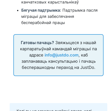
канчатковых карыстальнікаў
Бягучая падтрымка:
Падтрымка пасля
міграцыі для забеспячэння
бесперабойнай працы
Гатовы пачаць?
Звяжыцеся з нашай
карпаратыўнай камандай міграцыі па
адрасе
info@justdo.com
, каб
запланаваць кансультацыю і пачаць
бесперашкодны пераход на JustDo.