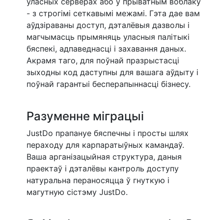
ўласных серверах або ў прыватным воблаку
- з строгімі сеткавымі межамі. Гэта дае вам
аўдзіраваны доступ, дэталёвыя дазволы і
магчымасць прымяняць уласныя палітыкі
бяспекі, адпаведнасці і захавання даных.
Акрамя таго, для поўнай празрыстасці
зыходны код даступны для вашага аўдыту і
поўнай гарантыі бесперапыннасці бізнесу.
Разуменне міграцыі
JustDo прапануе бяспечны і просты шлях
пераходу для карпаратыўных камандаў.
Ваша арганізацыйная структура, даныя
праектаў і дэталёвы кантроль доступу
натуральна пераносяцца ў гнуткую і
магутную сістэму JustDo.