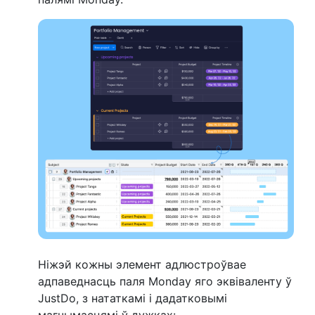
Ніжэй кожны элемент адлюстроўвае
адпаведнасць паля Monday яго эквіваленту ў
JustDo, з нататкамі і дадатковымі
магчымасцямі ў дужках: