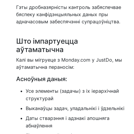
Гэты дробназярністы кантроль забяспечвае
бяспеку канфідэнцыяльных даных пры
адначасовым забеспячэнні супрацоўніцтва.
Што імпартуецца
аўтаматычна
Калі вы мігруеце з Monday.com у JustDo, мы
аўтаматычна пераносім:
Асноўныя даныя:
Усе элементы (задачы) з іх іерархічнай
структурай
Выканаўцы задач, уладальнікі і ўдзельнікі
Даты стварэння і адзнакі апошняга
абнаўлення