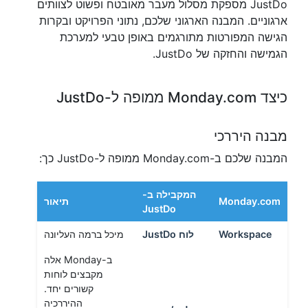
JustDo מספקת מסלול מעבר מאובטח ופשוט לצוותים
ארגוניים. המבנה הארגוני שלכם, נתוני הפרויקט ובקרות
הגישה המפורטות מתורגמים באופן טבעי למערכת
הגמישה והחזקה של JustDo.
כיצד Monday.com ממופה ל-JustDo
מבנה היררכי
המבנה שלכם ב-Monday.com ממופה ל-JustDo כך:
המקבילה ב-
Monday.com
תיאור
JustDo
Workspace
לוח JustDo
מיכל ברמה העליונה
ב-Monday אלה
מקבצים לוחות
קשורים יחד.
ההיררכיה