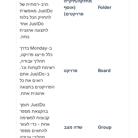
מחלקה/תיקייה
הרב-רמתית של
Folder
(אוסף
JustDo מאפשרת
פרויקטים)
להחזיק הכל בלוח
JustDo אחד
לתצוגה ארגונית
נוחה.
ב-Monday בדרך
כלל מייצג פרויקט,
תהליך עבודה,
רשימת לקוחות וכו'.
Board
פרויקט
ב-JustDo אתם
רואים את כל
הפרויקטים בתצוגה
ארגונית אחת.
JustDo תומך
בהקצאת מספר
קבוצות למשימה
אחת - כדי לעזור
Group
שדה מצב
להתאים מספר
תהליכי עבודה