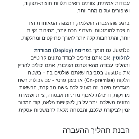
עבודות אמיתית, צוותים רואים תלויות חוצות-תפקוד,
ושיפורים עולים מהר יותר.
ברגע שההעברה הושלמה, התצוגה המאוחדת הזו
הופכת למומנטום: תעדוף חכם יותר, מסירות נקיות
יותר, והתרחבות קלה יותר לאורך פרויקטים ומחלקות.
JustDo גם תומך ב
פריסה (Deploy) מבודדת
לחלוטין
. אם אתם צריכים לבודד נתונים קריטיים
ותהליכי עבודה מהאינטרנט הציבורי, אתם יכולים להריץ
את JustDo בסביבה שאתם שולטים בה - בשטח
הלקוח (On-premise) או בענן פרטי - עם גבולות רשת
מוגדרים היטב. זה מעניק לכם גישה מבוקרת, הרשאות
מדויקות, והיכולת לאכוף מדיניות אבטחה, ציות ושמירת
נתונים משלכם. יתר על כן, לשקיפות מלאה, קוד המקור
זמין לביקורת שלכם, והבטחה מלאה להמשכיות עסקית.
הבנת תהליך ההעברה