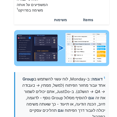
המשפיעים על אותה
1
משימה בפרויקט
Items
משימות
1
דוגמה:
ב-Monday, לוח עשוי להשתמש ב
Group
אחד עבור מחזור הפיתוח (למשל,
ממתין → בעבודה
→ QA → הושלם
). ב-JustDo, אתם יכולים לשמור
את זה
וגם
להוסיף מסלול Group נוסף - לדוגמה,
חיוב
,
הכנת הודעה
, או
תיעוד
- כך שאותה משימה
יכולה לעבור דרך הפיתוח
וגם
תהליכים עסקיים
במקביל.