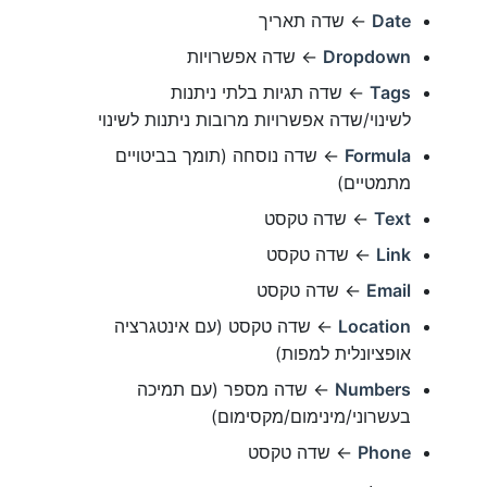
Date
← שדה תאריך
Dropdown
← שדה אפשרויות
Tags
← שדה תגיות בלתי ניתנות
לשינוי/שדה אפשרויות מרובות ניתנות לשינוי
Formula
← שדה נוסחה (תומך בביטויים
מתמטיים)
Text
← שדה טקסט
Link
← שדה טקסט
Email
← שדה טקסט
Location
← שדה טקסט (עם אינטגרציה
אופציונלית למפות)
Numbers
← שדה מספר (עם תמיכה
בעשרוני/מינימום/מקסימום)
Phone
← שדה טקסט