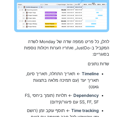
להלן, כל פריט ממפה שדה של Monday לשדה
המקביל ב-JustDo, ואחריו הערות ויכולות נוספות
בסוגריים:
שדות נתונים
Timeline
← תאריך התחלה, תאריך סיום,
תאריך יעד (עם תמיכה מלאה בתצוגת
גאנט)
Dependency
← תלויות (תומך ביחסי FS,
SS, FF, SF עם פיגור/קידום)
Time tracking
← תוסף עוקב זמן (רושם
זמן שהושקע לכל חבר משימה עם דיווח