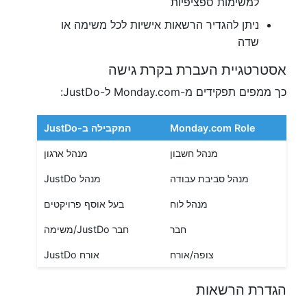
למשימות ספציפיות
ניתן להגדיר הרשאות אישיות לכל משימה או
שדה
אסטרטגיית העברת בקרת גישה
כך ממפים תפקידים מ-Monday.com ל-JustDo:
Monday.com Role
המקבילה ב-JustDo
מנהל חשבון
מנהל ארגון
מנהל סביבת עבודה
מנהל JustDo
מנהל לוח
בעל אוסף פרויקטים
חבר
חבר JustDo/משימה
צופה/אורח
אורח JustDo
הגדרת הרשאות