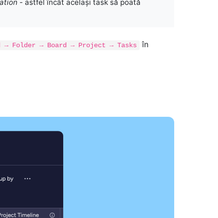
ation
- astfel încât același task să poată
în
d → Folder → Board → Project → Tasks