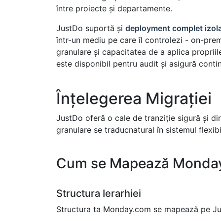
între proiecte și departamente.
JustDo suportă și
deployment complet izola
într-un mediu pe care îl controlezi - on-prem
granulare și capacitatea de a aplica propriil
este disponibil pentru audit și asigură contin
Înțelegerea Migrației
JustDo oferă o cale de tranziție sigură și di
granulare se traducnatural în sistemul flexibi
Cum se Mapează Monday
Structura Ierarhiei
Structura ta Monday.com se mapează pe Jus