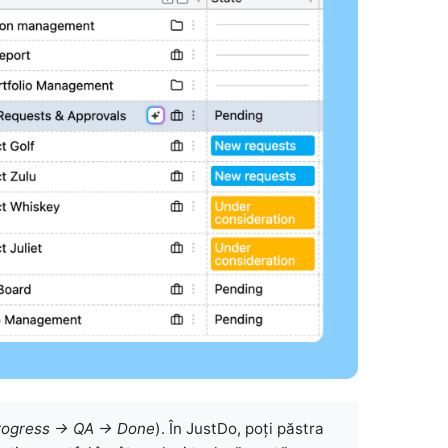
Progress → QA → Done
). În JustDo, poți păstra