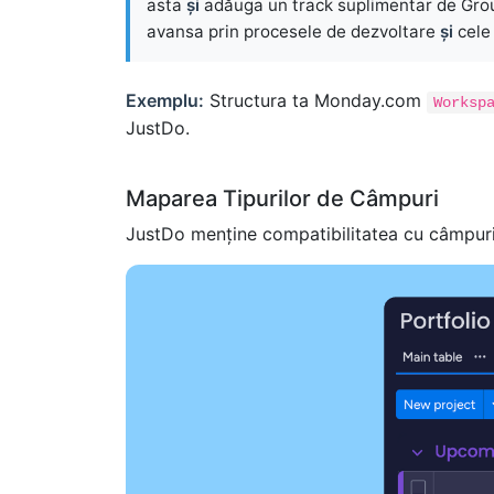
asta
și
adăuga un track suplimentar de Gro
avansa prin procesele de dezvoltare
și
cele 
Exemplu:
Structura ta Monday.com
Worksp
JustDo.
Maparea Tipurilor de Câmpuri
JustDo menține compatibilitatea cu câmpur