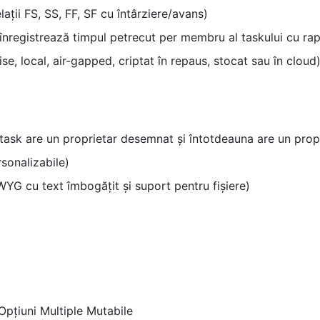
ții FS, SS, FF, SF cu întârziere/avans)
nregistrează timpul petrecut per membru al taskului cu rap
se, local, air-gapped, criptat în repaus, stocat sau în cloud
 task are un proprietar desemnat și întotdeauna are un prop
rsonalizabile)
G cu text îmbogățit și suport pentru fișiere)
țiuni Multiple Mutabile