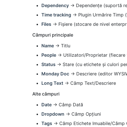
Dependency
→ Dependențe (suportă rela
Time tracking
→ Plugin Urmărire Timp (î
Files
→ Fișiere (stocare de nivel enterpri
Câmpuri principale
Name
→ Titlu
People
→ Utilizatori/Proprietar (fiecare
Status
→ Stare (cu etichete și culori pe
Monday Doc
→ Descriere (editor WYSIWY
Long Text
→ Câmp Text/Descriere
Alte câmpuri
Date
→ Câmp Dată
Dropdown
→ Câmp Opțiuni
Tags
→ Câmp Etichete Imuabile/Câmp Op