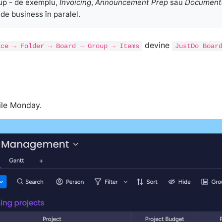
up - de exemplu,
Invoicing
,
Announcement Prep
sau
Document
de business în paralel.
devine
ace → Folder → Board → Group → Items
JustDo Boar
ile Monday.