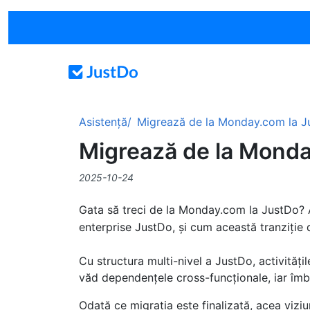
Asistență
Migrează de la Monday.com la J
Migrează de la Monda
2025-10-24
Gata să treci de la Monday.com la JustDo?
enterprise JustDo, și cum această tranziție 
Cu structura multi-nivel a JustDo, activități
văd dependențele cross-funcționale, iar îmbu
Odată ce migrația este finalizată, acea viziun