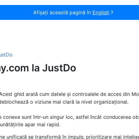
Afișați această pagină în
English
?
ustDo
y.com la JustDo
 Acest ghid arată cum datele și controalele de acces din 
deblochează o viziune mai clară la nivel organizațional.
le conexe sunt într-un singur loc, astfel încât conducerea ob
nătățirile apar mai rapid.
e unificată se transformă în impuls: prioritizare mai intelige