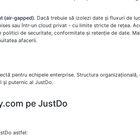
t (air-gapped)
. Dacă trebuie să izolezi date și fluxuri de lu
ises sau într-un cloud privat - cu limite stricte de rețea. Ac
e politici de securitate, conformitate și retenție de date. M
uitatea afacerii.
rectă pentru echipele enterprise. Structura organizațională,
l și puternic al JustDo.
.com pe JustDo
tDo astfel: