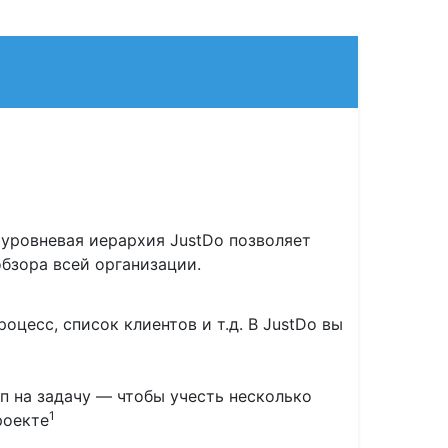
оуровневая иерархия JustDo позволяет
обзора всей организации.
оцесс, список клиентов и т.д. В JustDo вы
п на задачу — чтобы учесть несколько
1
роекте