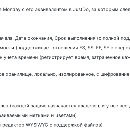
 Monday с его эквивалентом в JustDo, за которым сл
ачала, Дата окончания, Срок выполнения (с полной по
ости (поддерживает отношения FS, SS, FF, SF с опер
 учета времени (регистрирует время, затраченное ка
 хранилище, локально, изолированное, с шифрованием
ец (каждой задаче назначается владелец, и у нее всег
раиваемыми метками и цветами)
й редактор WYSIWYG с поддержкой файлов)