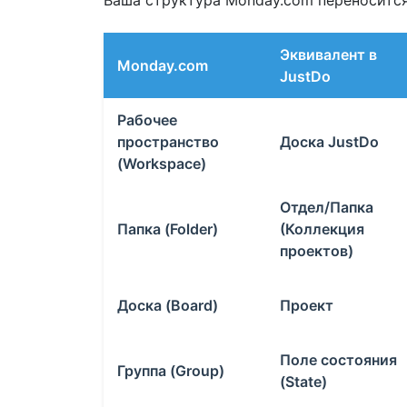
Ваша структура Monday.com переноситс
Эквивалент в
Monday.com
JustDo
Рабочее
пространство
Доска JustDo
(Workspace)
Отдел/Папка
Папка (Folder)
(Коллекция
проектов)
Доска (Board)
Проект
Поле состояния
Группа (Group)
(State)