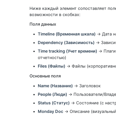
Ниже каждый элемент сопоставляет поле
возможности в скобках:
Поля данных
Timeline (Временная шкала)
→ Дата н
Dependency (Зависимость)
→ Зависим
Time tracking (Учет времени)
→ Плагин
отчетностью)
Files (Файлы)
→ Файлы (корпоративное
Основные поля
Name (Название)
→ Заголовок
People (Люди)
→ Пользователи/Владел
Status (Статус)
→ Состояние (с наст
Monday Doc
→ Описание (визуальны