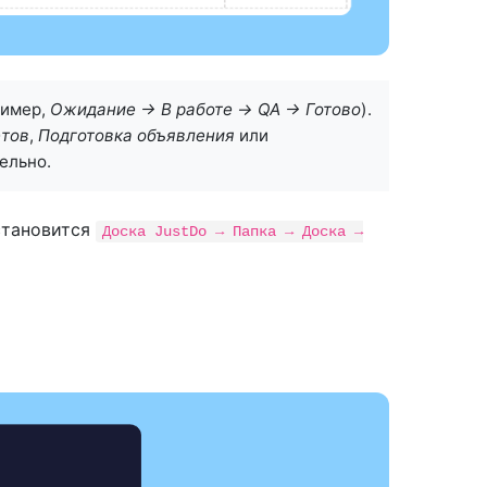
ример,
Ожидание → В работе → QA → Готово
).
етов
,
Подготовка объявления
или
ельно.
тановится
Доска JustDo → Папка → Доска →