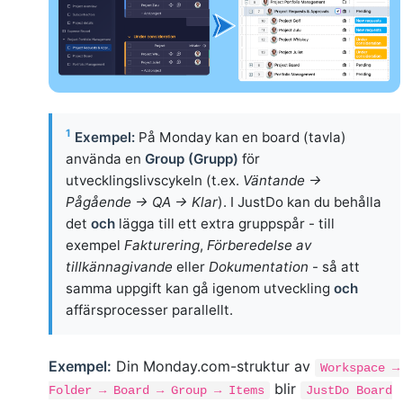
1
Exempel:
På Monday kan en board (tavla)
använda en
Group (Grupp)
för
utvecklingslivscykeln (t.ex.
Väntande →
Pågående → QA → Klar
). I JustDo kan du behålla
det
och
lägga till ett extra gruppspår - till
exempel
Fakturering
,
Förberedelse av
tillkännagivande
eller
Dokumentation
- så att
samma uppgift kan gå igenom utveckling
och
affärsprocesser parallellt.
Exempel:
Din Monday.com-struktur av
Workspace →
blir
Folder → Board → Group → Items
JustDo Board