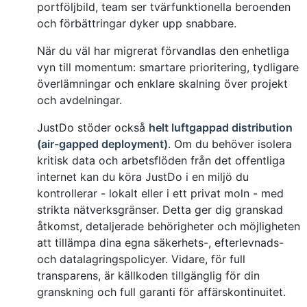
portföljbild, team ser tvärfunktionella beroenden
och förbättringar dyker upp snabbare.
När du väl har migrerat förvandlas den enhetliga
vyn till momentum: smartare prioritering, tydligare
överlämningar och enklare skalning över projekt
och avdelningar.
JustDo stöder också
helt luftgappad distribution
(air-gapped deployment)
. Om du behöver isolera
kritisk data och arbetsflöden från det offentliga
internet kan du köra JustDo i en miljö du
kontrollerar - lokalt eller i ett privat moln - med
strikta nätverksgränser. Detta ger dig granskad
åtkomst, detaljerade behörigheter och möjligheten
att tillämpa dina egna säkerhets-, efterlevnads-
och datalagringspolicyer. Vidare, för full
transparens, är källkoden tillgänglig för din
granskning och full garanti för affärskontinuitet.