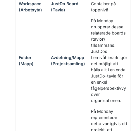
Workspace
JustDo Board
Container på
(Arbetsyta)
(Tavla)
toppnivå
På Monday
grupperar dessa
relaterade boards
(tavlor)
tillsammans.
JustDos
Folder
Avdelning/Mapp
flernivåhierarki gör
(Mapp)
(Projektsamling)
det möjligt att
hålla allt i en enda
JustDo-tavla för
en enkel
fågelperspektivvy
över
organisationen.
På Monday
representerar
detta vanligtvis ett
projekt, ett