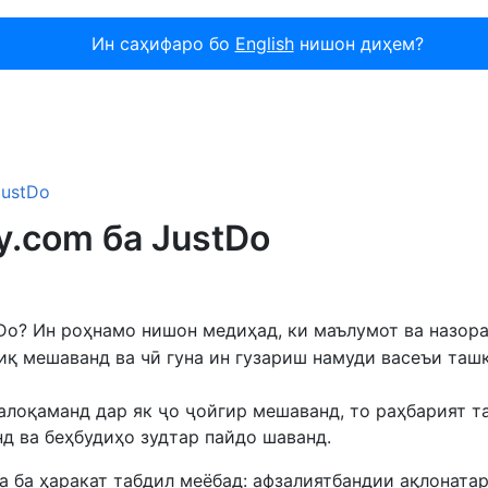
Ин саҳифаро бо
English
нишон диҳем?
JustDo
y.com ба JustDo
tDo? Ин роҳнамо нишон медиҳад, ки маълумот ва назор
қ мешаванд ва чӣ гуна ин гузариш намуди васеъи таш
алоқаманд дар як ҷо ҷойгир мешаванд, то раҳбарият т
д ва беҳбудиҳо зудтар пайдо шаванд.
а ба ҳаракат табдил меёбад: афзалиятбандии ақлоната