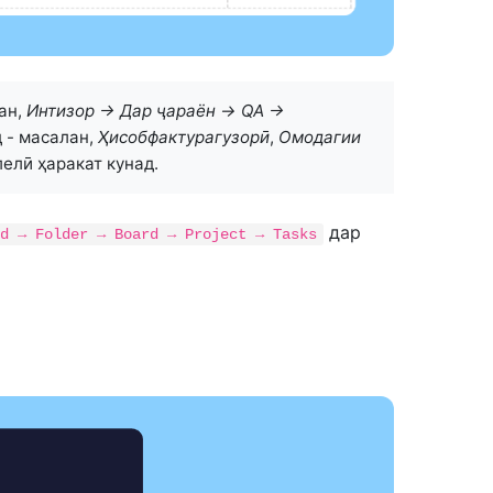
ан,
Интизор → Дар ҷараён → QA →
 - масалан,
Ҳисобфактурагузорӣ
,
Омодагии
елӣ ҳаракат кунад.
дар
d → Folder → Board → Project → Tasks