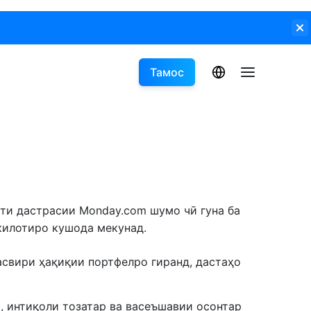
Тамос
ати дастрасии Monday.com шумо чӣ гуна ба
килотиро кушода мекунад.
асвири ҳақиқии портфелро гиранд, дастаҳо
р, интиқоли тозатар ва васеъшавии осонтар