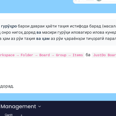
к
гурӯҳро
барои давраи ҳаёти таҳия истифода барад (масал
д онро нигоҳ доред
ва
масири гурӯҳи иловагиро илова кунед
а ҳам аз рӯи таҳия
ва ҳам
аз рӯи ҷараёнҳои тиҷоратӣ парал
ба
rkspace → Folder → Board → Group → Items
JustDo Boar
дорад.