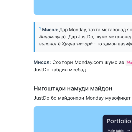
1
Мисол:
Дар Monday, тахта метавонад я
Анҷомшуда
). Дар JustDo, шумо метавоне
эълонот
ё
Ҳуҷҷатнигорӣ
- то ҳамон вазиф
Мисол:
Сохтори Monday.com шумо аз
Wo
JustDo табдил меёбад.
Нигоштҳои намуди майдон
JustDo бо майдонҳои Monday мувофиқат 