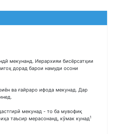
ндӣ мекунанд. Иерархияи бисёрсатҳии
нигоҳ дорад барои намуди осони
риён ва ғайраро ифода мекунад. Дар
инед.
дастгирӣ мекунад - то ба мувофиқ
1
оиҳа таъсир мерасонанд, кӯмак кунад