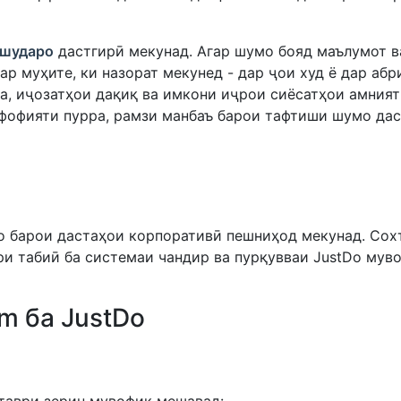
ошударо
дастгирӣ мекунад. Агар шумо бояд маълумот в
ар муҳите, ки назорат мекунед - дар ҷои худ ё дар абр
а, иҷозатҳои дақиқ ва имкони иҷрои сиёсатҳои амният
ффофияти пурра, рамзи манбаъ барои тафтиши шумо дас
о барои дастаҳои корпоративӣ пешниҳод мекунад. Сох
ри табиӣ ба системаи чандир ва пурқувваи JustDo мув
m ба JustDo