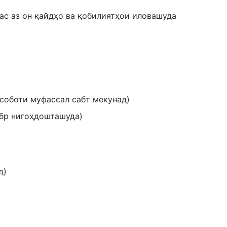
пас аз он қайдҳо ва қобилиятҳои иловашуда
соботи муфассал сабт мекунад)
абр нигоҳдошташуда)
д)