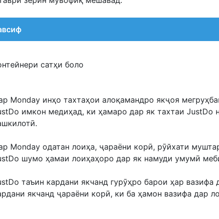
таври зерин мувофиқ мешавад:
авсиф
онтейнери сатҳи боло
ар Monday инҳо тахтаҳои алоқамандро якҷоя мегруҳба
ustDo имкон медиҳад, ки ҳамаро дар як тахтаи JustDo 
ашкилотӣ.
ар Monday одатан лоиҳа, ҷараёни корӣ, рӯйхати мушта
ustDo шумо ҳамаи лоиҳаҳоро дар як намуди умумӣ меб
ustDo таъин кардани якчанд гурӯҳро барои ҳар вазифа 
ардани якчанд ҷараёни корӣ, ки ба ҳамон вазифа дар л