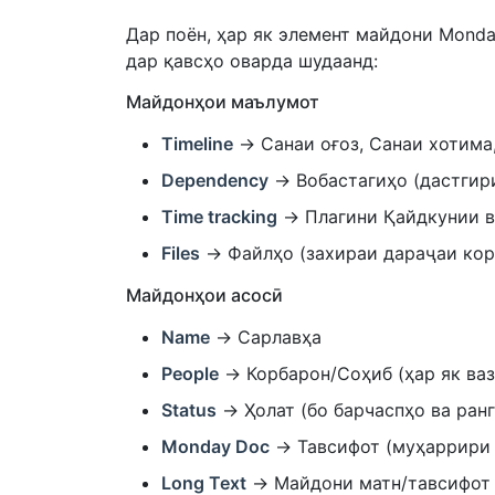
Дар поён, ҳар як элемент майдони Monda
дар қавсҳо оварда шудаанд:
Майдонҳои маълумот
Timeline
→ Санаи оғоз, Санаи хотима,
Dependency
→ Вобастагиҳо (дастгири
Time tracking
→ Плагини Қайдкунии ва
Files
→ Файлҳо (захираи дараҷаи корп
Майдонҳои асосӣ
Name
→ Сарлавҳа
People
→ Корбарон/Соҳиб (ҳар як ва
Status
→ Ҳолат (бо барчаспҳо ва ран
Monday Doc
→ Тавсифот (муҳаррири 
Long Text
→ Майдони матн/тавсифот