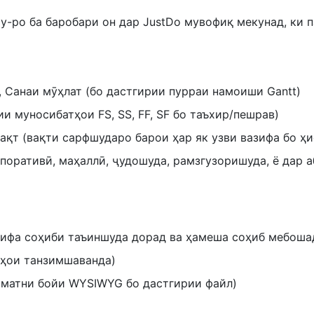
y-ро ба баробари он дар JustDo мувофиқ мекунад, ки 
 Санаи мӯҳлат (бо дастгирии пурраи намоиши Gantt)
и муносибатҳои FS, SS, FF, SF бо таъхир/пешрав)
қт (вақти сарфшударо барои ҳар як узви вазифа бо ҳи
оративӣ, маҳаллӣ, ҷудошуда, рамзгузоришуда, ё дар 
зифа соҳиби таъиншуда дорад ва ҳамеша соҳиб мебоша
гҳои танзимшаванда)
матни бойи WYSIWYG бо дастгирии файл)