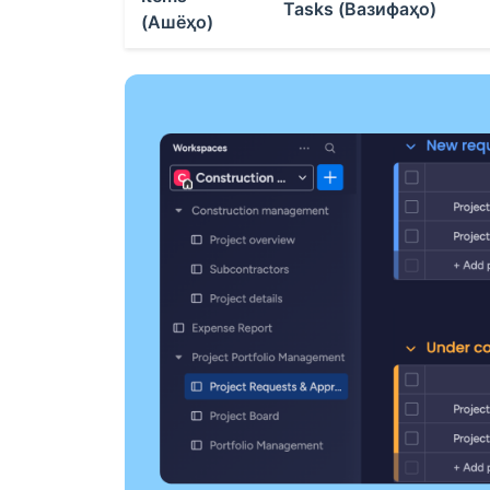
Tasks (Вазифаҳо)
(Ашёҳо)