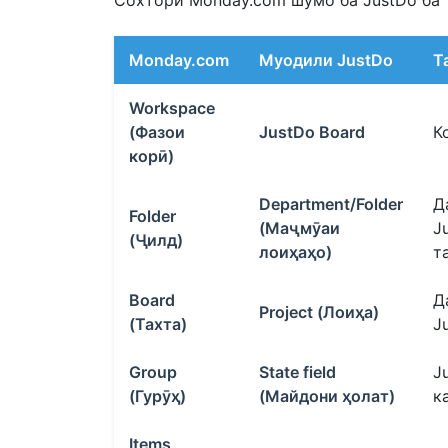
Сохтори Monday.com шумо ба JustDo ба 
Monday.com
Муодили JustDo
Т
Workspace
(Фазои
JustDo Board
К
корӣ)
Department/Folder
Д
Folder
(Маҷмӯаи
J
(Ҷилд)
лоиҳаҳо)
т
Board
Д
Project (Лоиҳа)
(Тахта)
J
Group
State field
J
(Гурӯҳ)
(Майдони ҳолат)
к
Items