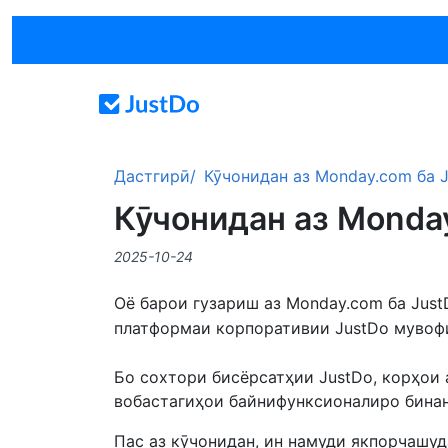
Дастгирӣ
Кӯчонидан аз Monday.com ба 
Кӯчонидан аз Monda
2025-10-24
Оё барои гузариш аз Monday.com ба Jus
платформаи корпоративии JustDo мувофи
Бо сохтори бисёрсатҳии JustDo, корҳои 
вобастагиҳои байнифунксионалиро бинан
Пас аз кӯчонидан, ин намуди якпорчашуд