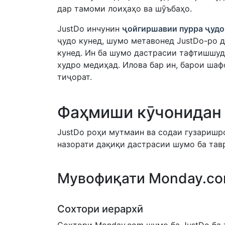
дар тамоми лоиҳаҳо ва шӯъбаҳо.
JustDo инчунин
ҷойгиршавии пурра ҷуд
ҷудо кунед, шумо метавонед JustDo-ро д
кунед. Ин ба шумо дастрасии тафтишшуд
худро медиҳад. Илова бар ин, барои ша
тиҷорат.
Фаҳмиши кӯчонидан
JustDo роҳи мутмаин ва содаи гузаришр
назорати дақиқи дастрасии шумо ба тав
Мувофиқати Monday.co
Сохтори иерархӣ