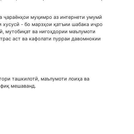
а ҷараёнҳои муҳимро аз интернети умумӣ
и хусусӣ - бо марзҳои қатъии шабака иҷро
ӣ, мутобиқат ва нигоҳдории маълумоти
трас аст ва кафолати пурраи давомнокии
тори ташкилотӣ, маълумоти лоиҳа ва
офиқ мешаванд.