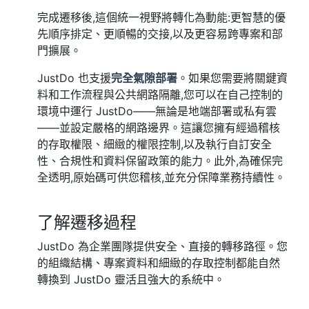
完成遷移後,這個統一視野將轉化為動能:更智慧的優
先順序排定、更順暢的交接,以及更容易跨專案和部
門擴展。
JustDo 也支援
完全氣隙部署
。如果您需要將關鍵資
料和工作流程與公共網路隔離,您可以在自己控制的
環境中運行 JustDo——無論是地端部署或私有雲
——並設定嚴格的網路邊界。這讓您擁有經過稽核
的存取權限、細緻的權限控制,以及執行自訂安全
性、合規性和資料保留政策的能力。此外,為確保完
全透明,原始碼可供您稽核,並充分保障業務持續性。
了解遷移過程
JustDo 為企業團隊提供安全、直接的轉移路徑。您
的組織結構、專案資料和細緻的存取控制都能自然
轉換到 JustDo 靈活且強大的系統中。