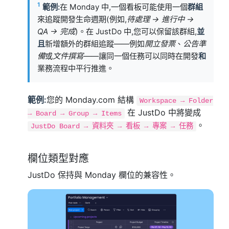
1
範例:
在 Monday 中,一個看板可能使用一個
群組
來追蹤開發生命週期(例如,
待處理 → 進行中 →
QA → 完成
)。在 JustDo 中,您可以保留該群組,
並
且
新增額外的群組追蹤——例如
開立發票
、
公告準
備
或
文件撰寫
——讓同一個任務可以同時在開發
和
業務流程中平行推進。
範例:
您的 Monday.com 結構
Workspace → Folder
在 JustDo 中將變成
→ Board → Group → Items
。
JustDo Board → 資料夾 → 看板 → 專案 → 任務
欄位類型對應
JustDo 保持與 Monday 欄位的兼容性。